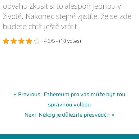
odvahu zkusit si to alespoň jednou v
životě. Nakonec stejně zjistíte, že se zde
budete chtít ještě vrátit.
4.3/5 - (10 votes)
N
P
« Previous :
Ethereum pro vás může být tou
r
správnou volbou
a
e
N
Next:
Někdy je důležité přesvědčit »
v
e
v
i
x
o
t
u