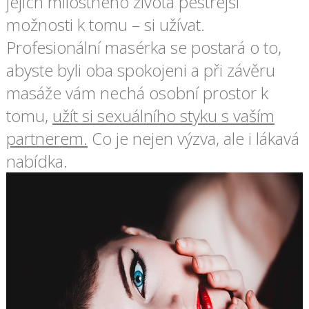
jejich milostného života pestřejší
možnosti k tomu – si užívat.
Profesionální masérka se postará o to,
abyste byli oba spokojeni a při závěru
masáže vám nechá osobní prostor k
tomu,
užít si sexuálního styku s vaším
partnerem.
Co je nejen výzva, ale i lákavá
nabídka.