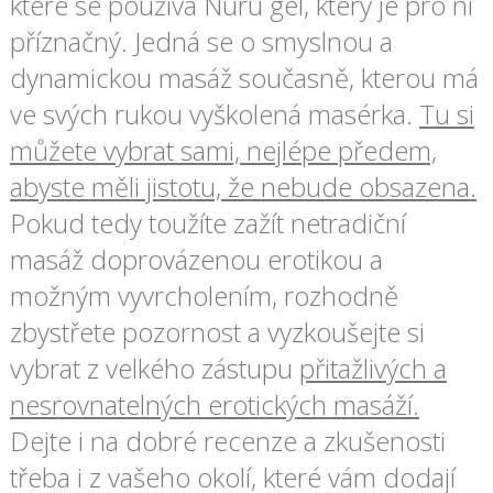
které se používá Nuru gel, který je pro ni
příznačný. Jedná se o smyslnou a
dynamickou masáž současně, kterou má
ve svých rukou vyškolená masérka.
Tu si
můžete vybrat sami, nejlépe předem,
abyste měli jistotu, že nebude obsazena.
Pokud tedy toužíte zažít netradiční
masáž doprovázenou erotikou a
možným vyvrcholením, rozhodně
zbystřete pozornost a vyzkoušejte si
vybrat z velkého zástupu
přitažlivých a
nesrovnatelných erotických masáží.
Dejte i na dobré recenze a zkušenosti
třeba i z vašeho okolí, které vám dodají