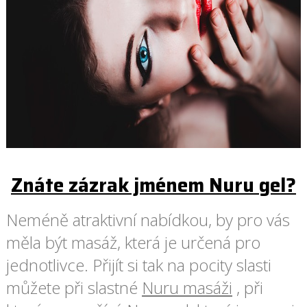
Znáte zázrak jménem Nuru gel?
Neméně atraktivní nabídkou, by pro vás
měla být masáž, která je určená pro
jednotlivce. Přijít si tak na pocity slasti
můžete při slastné
Nuru masáži
, při