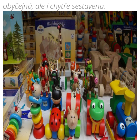
obyčejná, ale i chytře sestavena.