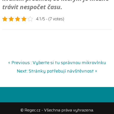
trávit nespočet času.
4.1/5 - (7 votes)
N
P
« Previous :
Vyberte si tu správnou mikrovlnku
r
N
Next:
Stránky potřebují návštěvnost »
a
e
e
v
x
v
i
t
o
p
i
u
o
s
s
© Regec.cz - Všechna práva vyhrazena.
p
t