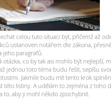
echat celou tuto situaci být, přičemž až od
iců ustanoven notářem dle zákona, přesně
 jeho paragrafů.
otázka, co by tak asi mohlo být nejlepší, 
 až jednou toto téma budu řešit, sepíšu svo
žitostmi. Jakmile budu mít tento krok splněn
t této listiny. A udělám to zejména z toho 
 to, aby ji mohl někdo zpochybnit.