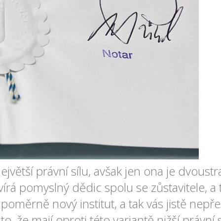
jvětší právní sílu, avšak jen ona je dvous
avírá pomyslný dědic spolu se zůstavitele, a
poměrně nový institut, a tak vás jistě nepřek
sto, že mají oproti této variantě nižší právní s