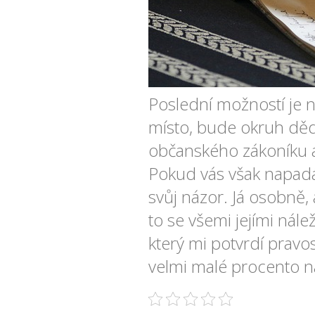
Poslední možností je n
místo, bude okruh děd
občanského zákoníku a
Pokud vás však napadá 
svůj názor. Já osobně,
to se všemi jejími nále
který mi potvrdí pravos
velmi malé procento na