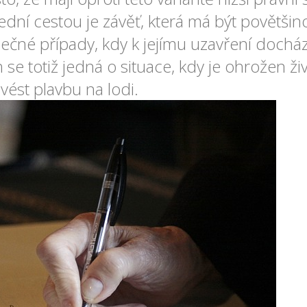
ední cestou je závěť, která má být povětš
mečné případy, kdy k jejímu uzavření docház
se totiž jedná o situace, kdy je ohrožen živ
ést plavbu na lodi.