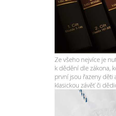
Ze všeho nejvíce je nut
k dědění dle zákona, 
první jsou řazeny děti
klasickou závěť či děd