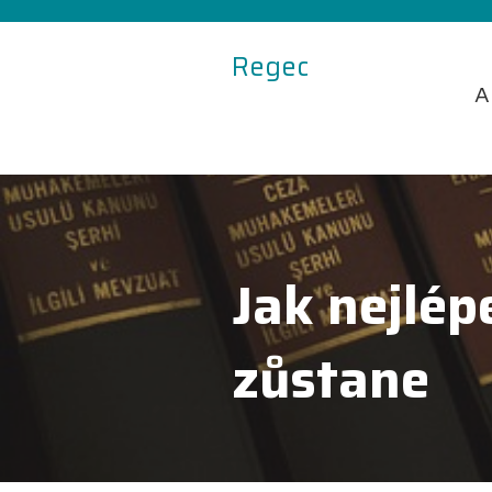
Regec
A
Jak nejlép
zůstane