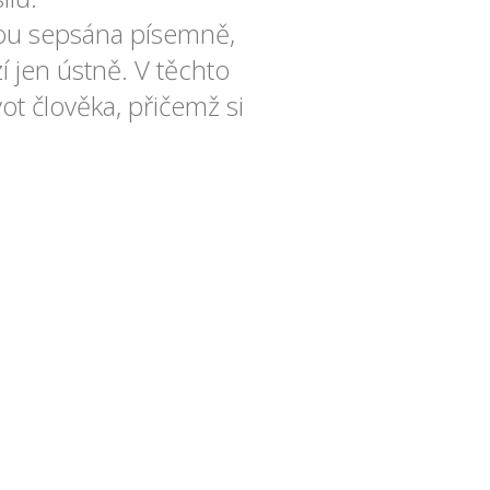
inou sepsána písemně,
í jen ústně. V těchto
ot člověka, přičemž si