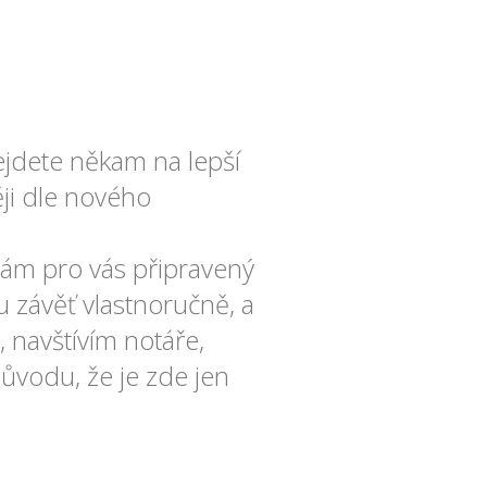
ejdete někam na lepší
ji dle nového
mám pro vás připravený
u závěť vlastnoručně, a
, navštívím notáře,
důvodu, že je zde jen