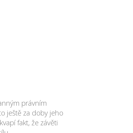
tranným právním
 to ještě za doby jeho
vapí fakt, že závěti
ílu.