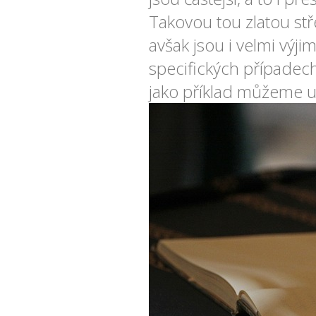
Takovou tou zlatou stř
avšak jsou i velmi výji
specifických případech 
jako příklad můžeme uv