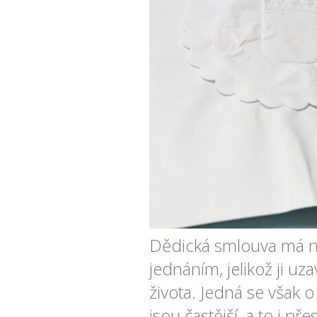
Dědická smlouva má ne
jednáním, jelikož ji uz
života. Jedná se však o 
jsou častější, a to i pře