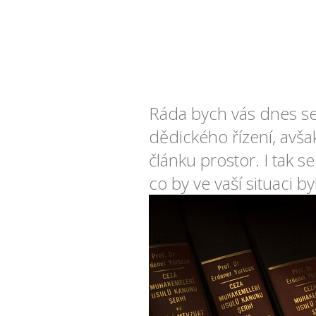
Ráda bych vás dnes sez
dědického řízení, avšak
článku prostor. I tak s
co by ve vaší situaci 