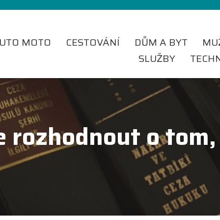
UTO MOTO
CESTOVÁNÍ
DŮM A BYT
MU
SLUŽBY
TECH
e rozhodnout o tom,