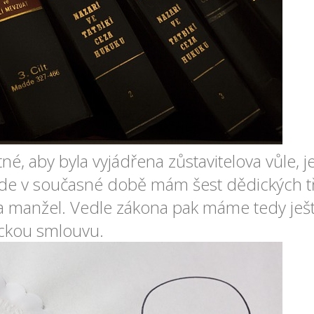
né, aby byla vyjádřena zůstavitelova vůle, j
kde v současné době mám šest dědických tř
 a manžel. Vedle zákona pak máme tedy ješt
ickou smlouvu.