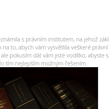
námila s právním institutem, na jehož zák
 na to, abych vám vysvětlila veškeré právní
e ale pokusím dát vám jisté vodítko, abyste 
bylo tím nejlepším možným řešením.