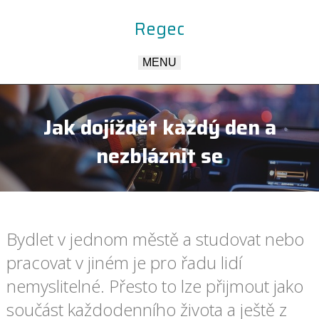
Regec
MENU
Jak dojíždět každý den a
nezbláznit se
Bydlet v jednom městě a studovat nebo
pracovat v jiném je pro řadu lidí
nemyslitelné. Přesto to lze přijmout jako
součást každodenního života a ještě z