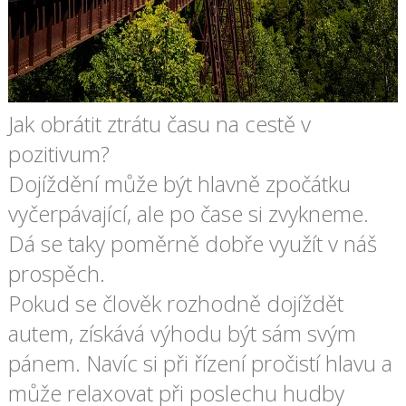
Jak obrátit ztrátu času na cestě v
pozitivum?
Dojíždění může být hlavně zpočátku
vyčerpávající, ale po čase si zvykneme.
Dá se taky poměrně dobře využít v náš
prospěch.
Pokud se člověk rozhodně dojíždět
autem, získává výhodu být sám svým
pánem. Navíc si při řízení pročistí hlavu a
může relaxovat při poslechu hudby