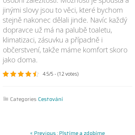
jinými slovy jsou to věci, které bychom
stejně nakonec dělali jinde. Navíc každý
dopravce už má na palubě toaletu,
klimatizaci, zásuvku a případně i
občerstvení, takže máme komfort skoro
jako doma.
4.5/5 - (12 votes)
Categories
Cestování
N
P
« Previous :
Plstíme a zdobíme