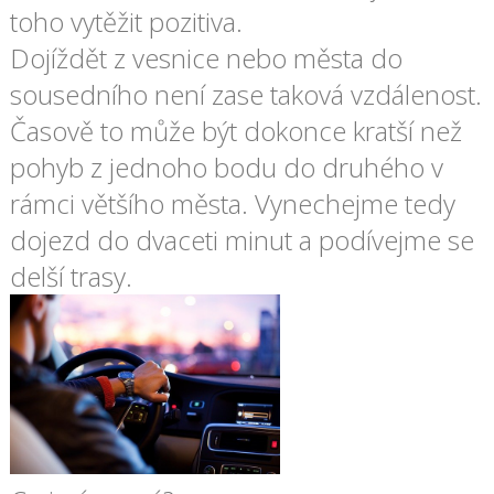
toho vytěžit pozitiva.
Dojíždět z vesnice nebo města do
sousedního není zase taková vzdálenost.
Časově to může být dokonce kratší než
pohyb z jednoho bodu do druhého v
rámci většího města. Vynechejme tedy
dojezd do dvaceti minut a podívejme se
delší trasy.