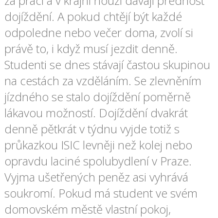
za prací a v krajní nouzi dávají přednost
dojíždění. A pokud chtějí být každé
odpoledne nebo večer doma, zvolí si
právě to, i když musí jezdit denně.
Studenti se dnes stávají častou skupinou
na cestách za vzděláním. Se zlevněním
jízdného se stalo dojíždění poměrně
lákavou možností. Dojíždění dvakrát
denně pětkrát v týdnu vyjde totiž s
průkazkou ISIC levněji než kolej nebo
opravdu laciné spolubydlení v Praze.
Vyjma ušetřených peněz asi vyhrává
soukromí. Pokud má student ve svém
domovském městě vlastní pokoj,