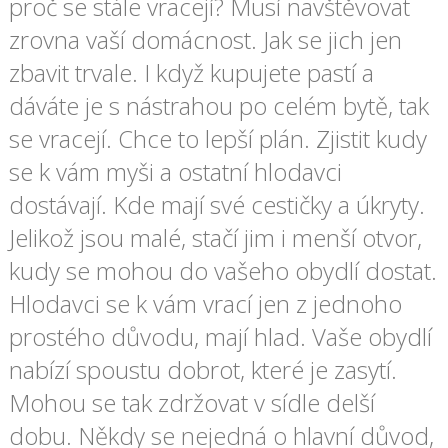
proč se stále vracejí? Musí navštěvovat
zrovna vaší domácnost. Jak se jich jen
zbavit trvale. I když kupujete pastí a
dáváte je s nástrahou po celém bytě, tak
se vracejí. Chce to lepší plán. Zjistit kudy
se k vám myši a ostatní hlodavci
dostávají. Kde mají své cestičky a úkryty.
Jelikož jsou malé, stačí jim i menší otvor,
kudy se mohou do vašeho obydlí dostat.
Hlodavci se k vám vrací jen z jednoho
prostého důvodu, mají hlad. Vaše obydlí
nabízí spoustu dobrot, které je zasytí.
Mohou se tak zdržovat v sídle delší
dobu. Někdy se nejedná o hlavní důvod,