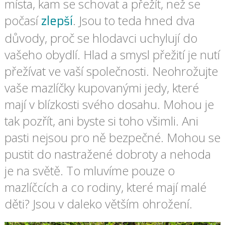
místa, kam se schovat a přežít, než se
zlepší
počasí
. Jsou to teda hned dva
důvody, proč se hlodavci uchylují do
vašeho obydlí. Hlad a smysl přežití je nutí
přežívat ve vaší společnosti.
Neohrožujte
vaše mazlíčky kupovanými jedy, které
mají v blízkosti svého dosahu. Mohou je
tak pozřít, ani byste si toho všimli. Ani
pasti nejsou pro ně bezpečné. Mohou se
pustit do nastražené dobroty a nehoda
je na světě. To mluvíme pouze o
mazlíčcích a co rodiny, které mají malé
děti? Jsou v daleko větším ohrožení.