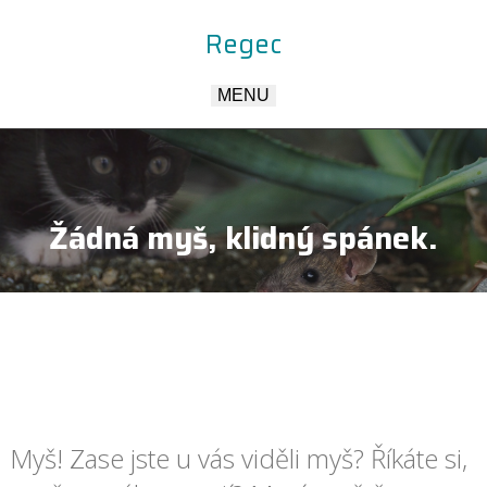
Regec
MENU
Žádná myš, klidný spánek.
Myš! Zase jste u vás viděli myš? Říkáte si,