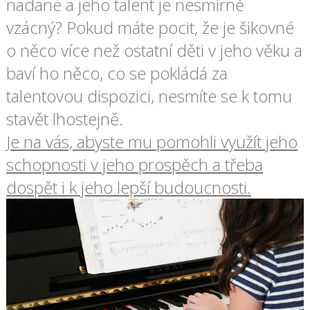
nadané a jeho talent je nesmírně
vzácný? Pokud máte pocit, že je šikovné
o něco více než ostatní děti v jeho věku a
baví ho něco, co se pokládá za
talentovou dispozici, nesmíte se k tomu
stavět lhostejně.
Je na vás, abyste mu pomohli využít jeho
schopnosti v jeho prospěch a třeba
dospět i k jeho lepší budoucnosti.