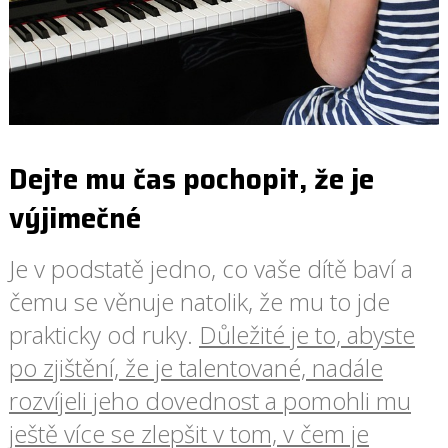
Dejte mu čas pochopit, že je
výjimečné
Je v podstatě jedno, co vaše dítě baví a
čemu se věnuje natolik, že mu to jde
prakticky od ruky.
Důležité je to, abyste
po zjištění, že je talentované, nadále
rozvíjeli jeho dovednost a pomohli mu
ještě více se zlepšit v tom, v čem je