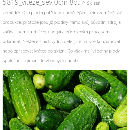
5819_viteze_sev 0cm 8pt“>
Sklizeň
zemědělských plodin patří k nejnáročnějším fázím zemědělské
produkce, protože jsou již plodiny mimo svůj původní zdroj a
začínají pomalu ztrácet energii a přirozeným procesem
odumírat. Některé z nich vydrží déle, jiné musíte konzumovat
nebo zpracovat krátce po sklizni. Co však mají všechny plody
společné, je jímání do vhodných nádob.