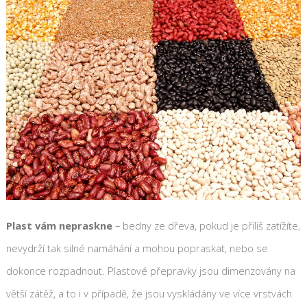
Plast vám nepraskne
– bedny ze dřeva, pokud je příliš zatížíte,
nevydrží tak silné namáhání a mohou popraskat, nebo se
dokonce rozpadnout. Plastové přepravky jsou dimenzovány na
větší zátěž, a to i v případě, že jsou vyskládány ve více vrstvách