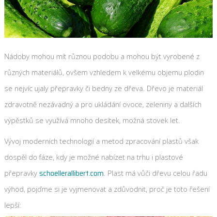
Nádoby mohou mít různou podobu a mohou být vyrobené z
různých materiálů, ovšem vzhledem k velkému objemu plodin
se nejvíc ujaly přepravky či bedny ze dřeva. Dřevo je materiál
zdravotně nezávadný a pro ukládání ovoce, zeleniny a dalších
výpěstků se využívá mnoho desítek, možná stovek let.
Vývoj moderních technologií a metod zpracování plastů však
dospěl do fáze, kdy je možné nabízet na trhu i plastové
schoellerallibert.com
přepravky
. Plast má vůči dřevu celou řadu
výhod, pojďme si je vyjmenovat a zdůvodnit, proč je toto řešení
lepší: