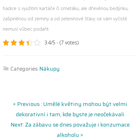
hadice s využitím kartáče či smetáku, ale dřevěnou bedýnku,
zašpiněnou od zeminy a od zeleninové šťávy se vám vyčistit
nemusí vůbec podařit.
3.4/5 - (7 votes)
Categories
Nákupy
N
P
« Previous :
Umělé květiny mohou být velmi
r
dekorativní i tam, kde byste je neočekávali
a
e
N
Next:
Za zábavu se dnes považuje i konzumace
v
e
v
i
alkoholu »
x