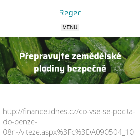
Regec
MENU
Přepravujte zemědělské
plodiny bezpečně
http://finance.idnes.cz/co-vse-se-pocita-
do-penze-
08n-/viteze.aspx%3Fc%3DA090504_10