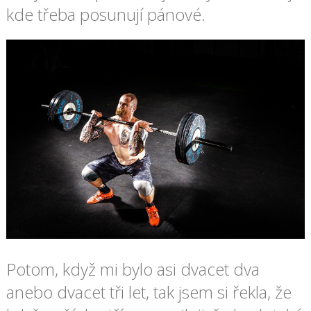
kde třeba posunují pánové.
Potom, když mi bylo asi dvacet dva
anebo dvacet tři let, tak jsem si řekla, že