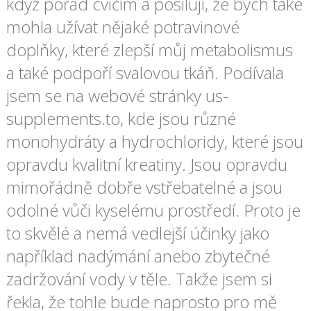
když pořád cvičím a posiluji, že bych také
mohla užívat nějaké potravinové
doplňky, které zlepší můj metabolismus
a také podpoří svalovou tkáň. Podívala
jsem se na webové stránky us-
supplements.to, kde jsou různé
monohydráty a hydrochloridy, které jsou
opravdu kvalitní kreatiny. Jsou opravdu
mimořádně dobře vstřebatelné a jsou
odolné vůči kyselému prostředí. Proto je
to skvělé a nemá vedlejší účinky jako
například nadýmání anebo zbytečné
zadržování vody v těle. Takže jsem si
řekla, že tohle bude naprosto pro mě