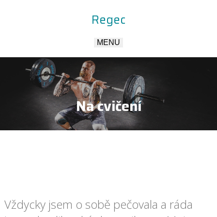
Regec
MENU
Na cvičení
Vždycky jsem o sobě pečovala a ráda