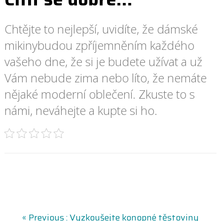
Chtějte to nejlepší, uvidíte, že
dámské
mikiny
budou zpříjemněním každého
vašeho dne, že si je budete užívat a už
Vám nebude zima nebo líto, že nemáte
nějaké moderní oblečení. Zkuste to s
námi, neváhejte a kupte si ho.
N
P
« Previous :
Vyzkoušejte konopné těstoviny