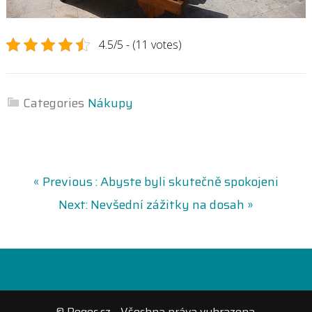
4.5/5 - (11 votes)
Categories
Nákupy
N
P
« Previous :
Abyste byli skutečně spokojeni
r
N
Next:
Nevšední zážitky na dosah »
a
e
e
v
x
v
i
t
o
p
i
u
o
s
s
© Regec.cz - Všechna práva vyhrazena.