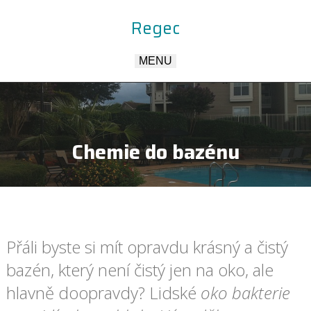
Regec
MENU
Chemie do bazénu
Přáli byste si mít opravdu krásný a čistý
bazén, který není čistý jen na oko, ale
hlavně doopravdy? Lidské
oko bakterie